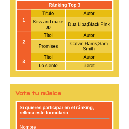
Ránking Top 3
Título
Autor
1
Kiss and make
Dua Lipa;Black Pink
up
Títol
Autor
2
Calvin Harris;Sam
Promises
Smith
Títol
Autor
3
Lo siento
Beret
Vota tu música
Si quieres participar en el ránking,
rellena este formulario:
Nombre